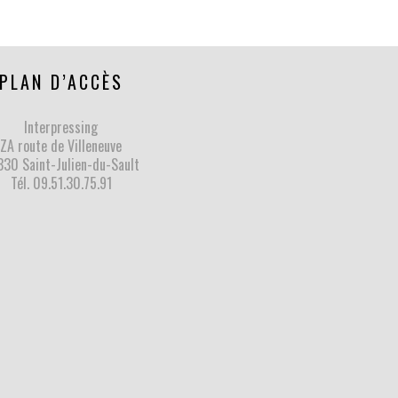
PLAN D’ACCÈS
Interpressing
ZA route de Villeneuve
30 Saint-Julien-du-Sault
Tél.
09.51.30.75.91