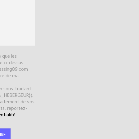
 que les
re ci-dessus
ressing89.com
dre de ma
 sous-traitant
OM_HEBERGEUR}).
traitement de vos
its, reportez-
ntialité
.